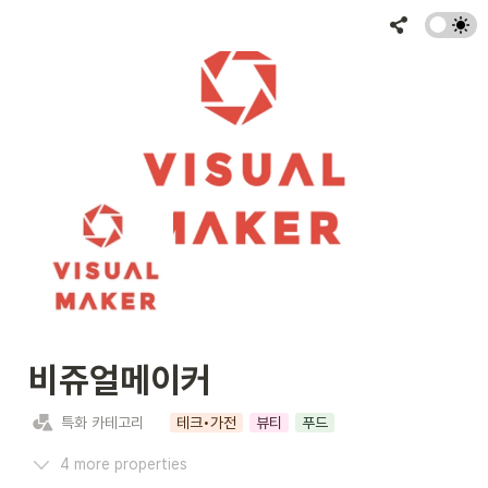
비쥬얼메이커
특화 카테고리
테크•가전
뷰티
푸드
4 more properties