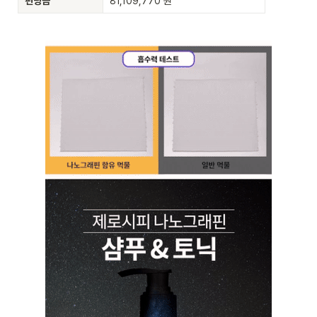
펀딩금
81,109,770 원